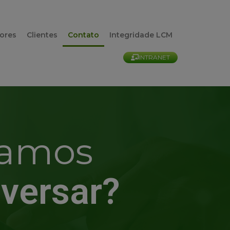
lores
Clientes
Contato
Integridade LCM
INTRANET
amos
versar?