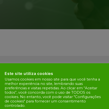
Este site utiliza cookies
Usamos cookies em nosso site para que você tenha a
melhor experiência no site, lembrando suas
preferências e visitas repetidas. Ao clicar em “Aceitar
todos”, você concorda com o uso de TODOS os
cookies. No entanto, você pode visitar "Configurações
de cookies" para fornecer um consentimento
controlado.